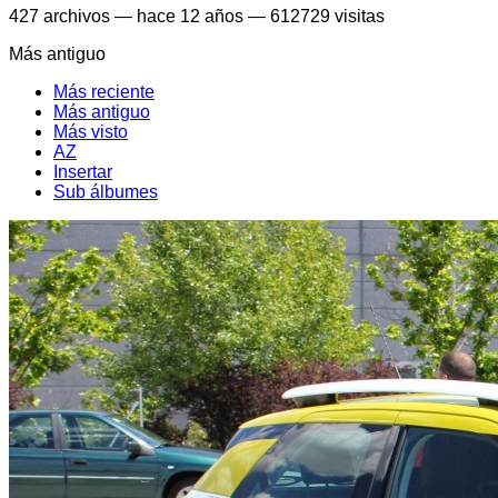
427
archivos
—
hace 12 años
—
612729 visitas
Más antiguo
Más reciente
Más antiguo
Más visto
AZ
Insertar
Sub álbumes