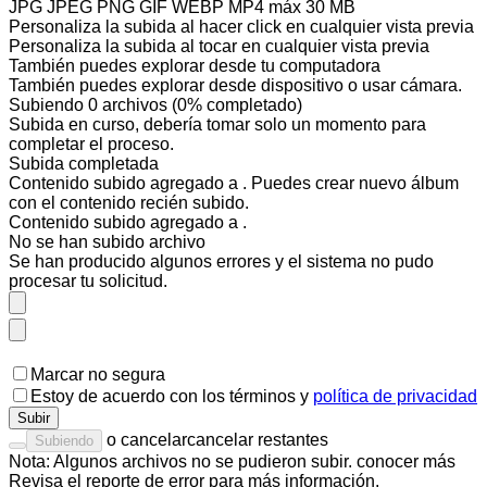
JPG JPEG PNG GIF WEBP MP4
máx 30 MB
Personaliza la subida al hacer click en cualquier vista previa
Personaliza la subida al tocar en cualquier vista previa
También puedes
explorar desde tu computadora
También puedes
explorar desde dispositivo
o
usar cámara
.
Subiendo
0
archivos
(
0
% completado)
Subida en curso, debería tomar solo un momento para
completar el proceso.
Subida completada
Contenido subido agregado a
. Puedes
crear nuevo álbum
con el contenido recién subido.
Contenido subido agregado a
.
No se han subido
archivo
Se han producido algunos errores y el sistema no pudo
procesar tu solicitud.
Marcar no segura
Estoy de acuerdo con los
términos
y
política de privacidad
Subir
o
cancelar
cancelar restantes
Subiendo
Nota: Algunos archivos no se pudieron subir.
conocer más
Revisa el
reporte de error
para más información.