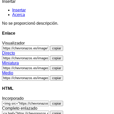
Insertar
Insertar
Acerca
No se proporcionó descripción.
Enlace
Visualizador
copiar
Directo
copiar
Miniatura
copiar
Medio
copiar
HTML
Incorporado
copiar
Completo enlazado
copiar