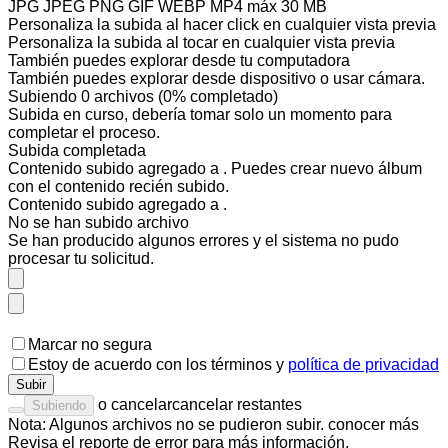
JPG JPEG PNG GIF WEBP MP4
máx 30 MB
Personaliza la subida al hacer click en cualquier vista previa
Personaliza la subida al tocar en cualquier vista previa
También puedes
explorar desde tu computadora
También puedes
explorar desde dispositivo
o
usar cámara
.
Subiendo
0
archivos
(
0
% completado)
Subida en curso, debería tomar solo un momento para
completar el proceso.
Subida completada
Contenido subido agregado a
. Puedes
crear nuevo álbum
con el contenido recién subido.
Contenido subido agregado a
.
No se han subido
archivo
Se han producido algunos errores y el sistema no pudo
procesar tu solicitud.
Marcar no segura
Estoy de acuerdo con los
términos
y
política de privacidad
Subir
o
cancelar
cancelar restantes
Subiendo
Nota: Algunos archivos no se pudieron subir.
conocer más
Revisa el
reporte de error
para más información.