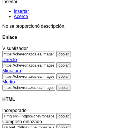
Insertar
Insertar
Acerca
No se proporcionó descripción.
Enlace
Visualizador
copiar
Directo
copiar
Miniatura
copiar
Medio
copiar
HTML
Incorporado
copiar
Completo enlazado
copiar