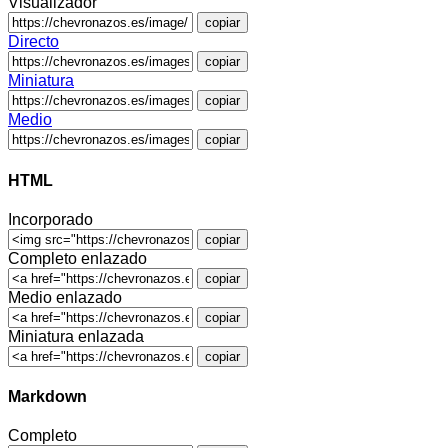
Visualizador
copiar
Directo
copiar
Miniatura
copiar
Medio
copiar
HTML
Incorporado
copiar
Completo enlazado
copiar
Medio enlazado
copiar
Miniatura enlazada
copiar
Markdown
Completo