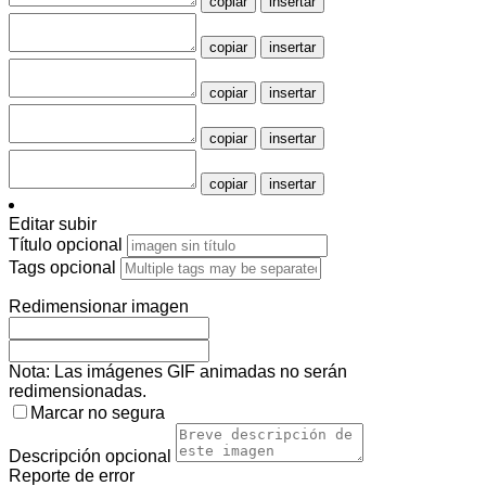
copiar
insertar
copiar
insertar
copiar
insertar
copiar
insertar
copiar
insertar
Editar subir
Título
opcional
Tags
opcional
Redimensionar imagen
Nota: Las imágenes GIF animadas no serán
redimensionadas.
Marcar no segura
Descripción
opcional
Reporte de error