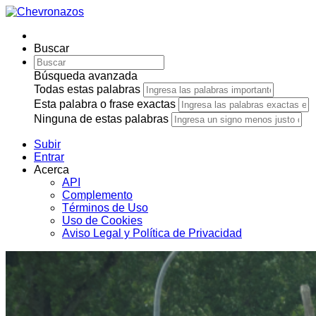
Buscar
Búsqueda avanzada
Todas estas palabras
Esta palabra o frase exactas
Ninguna de estas palabras
Subir
Entrar
Acerca
API
Complemento
Términos de Uso
Uso de Cookies
Aviso Legal y Política de Privacidad