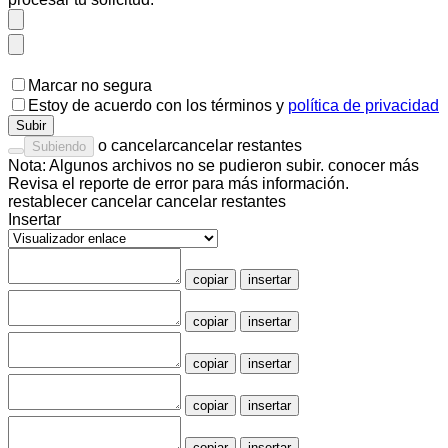
Marcar no segura
Estoy de acuerdo con los
términos
y
política de privacidad
Subir
o
cancelar
cancelar restantes
Subiendo
Nota: Algunos archivos no se pudieron subir.
conocer más
Revisa el
reporte de error
para más información.
restablecer
cancelar
cancelar restantes
Insertar
copiar
insertar
copiar
insertar
copiar
insertar
copiar
insertar
copiar
insertar