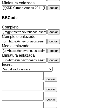
Miniatura enlazada
copiar
BBCode
Completo
copiar
Completo enlazado
copiar
Medio enlazado
copiar
Miniatura enlazada
copiar
Insertar
copiar
copiar
copiar