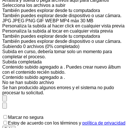
Arrastra y suelta o pega archivos aquí para cargarlos
Selecciona los archivos a subir
También puedes
explorar desde tu computadora
También puedes
explorar desde dispositivo
o
usar cámara
.
JPG JPEG PNG GIF WEBP MP4
máx 30 MB
Personaliza la subida al hacer click en cualquier vista previa
Personaliza la subida al tocar en cualquier vista previa
También puedes
explorar desde tu computadora
También puedes
explorar desde dispositivo
o
usar cámara
.
Subiendo
0
archivos
(
0
% completado)
Subida en curso, debería tomar solo un momento para
completar el proceso.
Subida completada
Contenido subido agregado a
. Puedes
crear nuevo álbum
con el contenido recién subido.
Contenido subido agregado a
.
No se han subido
archivo
Se han producido algunos errores y el sistema no pudo
procesar tu solicitud.
Marcar no segura
Estoy de acuerdo con los
términos
y
política de privacidad