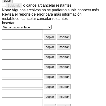
Subir
o
cancelar
cancelar restantes
Subiendo
Nota: Algunos archivos no se pudieron subir.
conocer más
Revisa el
reporte de error
para más información.
restablecer
cancelar
cancelar restantes
Insertar
copiar
insertar
copiar
insertar
copiar
insertar
copiar
insertar
copiar
insertar
copiar
insertar
copiar
insertar