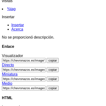
visitas
%tag
Insertar
Insertar
Acerca
No se proporcionó descripción.
Enlace
Visualizador
copiar
Directo
copiar
Miniatura
copiar
Medio
copiar
HTML