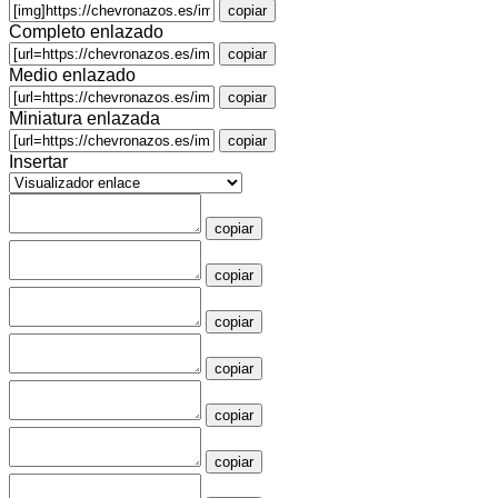
copiar
Completo enlazado
copiar
Medio enlazado
copiar
Miniatura enlazada
copiar
Insertar
copiar
copiar
copiar
copiar
copiar
copiar