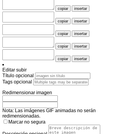
copiar
insertar
copiar
insertar
copiar
insertar
copiar
insertar
copiar
insertar
Editar subir
Título
opcional
Tags
opcional
Redimensionar imagen
Nota: Las imágenes GIF animadas no serán
redimensionadas.
Marcar no segura
Descripción
opcional