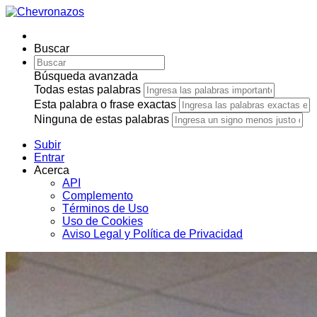
Buscar
Búsqueda avanzada
Todas estas palabras
Esta palabra o frase exactas
Ninguna de estas palabras
Subir
Entrar
Acerca
API
Complemento
Términos de Uso
Uso de Cookies
Aviso Legal y Política de Privacidad