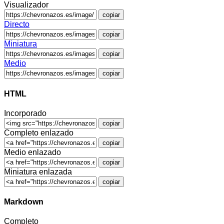
Visualizador
copiar
Directo
copiar
Miniatura
copiar
Medio
copiar
HTML
Incorporado
copiar
Completo enlazado
copiar
Medio enlazado
copiar
Miniatura enlazada
copiar
Markdown
Completo