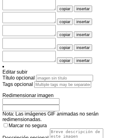
copiar
insertar
copiar
insertar
copiar
insertar
copiar
insertar
copiar
insertar
Editar subir
Título
opcional
Tags
opcional
Redimensionar imagen
Nota: Las imágenes GIF animadas no serán
redimensionadas.
Marcar no segura
Descripción
opcional