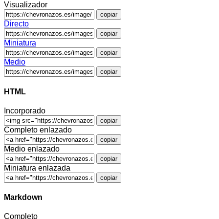
Visualizador
copiar
Directo
copiar
Miniatura
copiar
Medio
copiar
HTML
Incorporado
copiar
Completo enlazado
copiar
Medio enlazado
copiar
Miniatura enlazada
copiar
Markdown
Completo