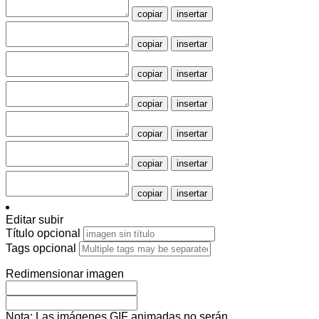
copiar
insertar
copiar
insertar
copiar
insertar
copiar
insertar
copiar
insertar
copiar
insertar
copiar
insertar
Editar subir
Título
opcional
Tags
opcional
Redimensionar imagen
Nota: Las imágenes GIF animadas no serán