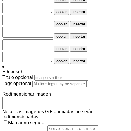
copiar
insertar
copiar
insertar
copiar
insertar
copiar
insertar
copiar
insertar
Editar subir
Título
opcional
Tags
opcional
Redimensionar imagen
Nota: Las imágenes GIF animadas no serán
redimensionadas.
Marcar no segura