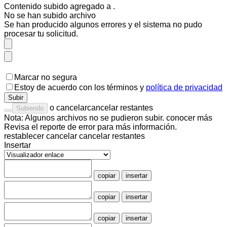
Contenido subido agregado a
.
No se han subido
archivo
Se han producido algunos errores y el sistema no pudo
procesar tu solicitud.
Marcar no segura
Estoy de acuerdo con los
términos
y
política de privacidad
Subir
o
cancelar
cancelar restantes
Subiendo
Nota: Algunos archivos no se pudieron subir.
conocer más
Revisa el
reporte de error
para más información.
restablecer
cancelar
cancelar restantes
Insertar
copiar
insertar
copiar
insertar
copiar
insertar