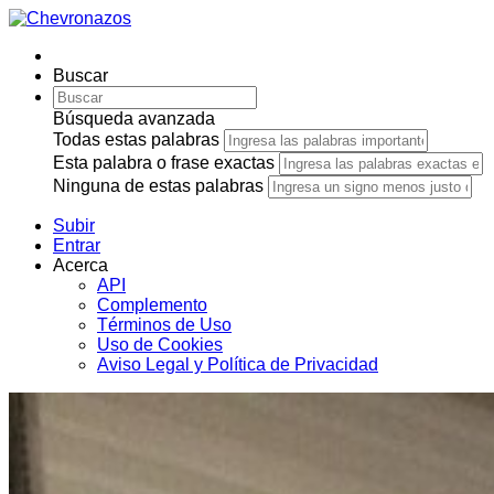
Buscar
Búsqueda avanzada
Todas estas palabras
Esta palabra o frase exactas
Ninguna de estas palabras
Subir
Entrar
Acerca
API
Complemento
Términos de Uso
Uso de Cookies
Aviso Legal y Política de Privacidad