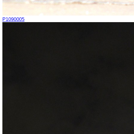
P1090005