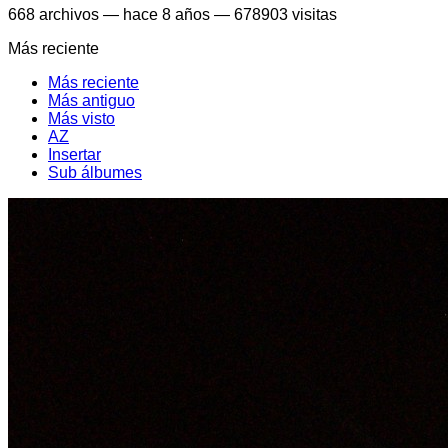
668
archivos
—
hace 8 años
—
678903 visitas
Más reciente
Más reciente
Más antiguo
Más visto
AZ
Insertar
Sub álbumes