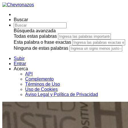
Buscar
Búsqueda avanzada
Todas estas palabras
Esta palabra o frase exactas
Ninguna de estas palabras
Subir
Entrar
Acerca
API
Complemento
Términos de Uso
Uso de Cookies
Aviso Legal y Política de Privacidad